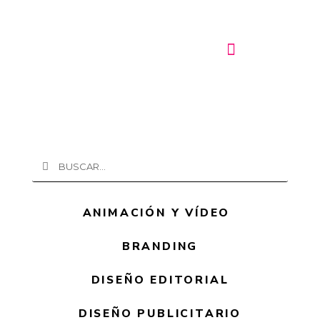
Ir
al
contenido
Buscar
Buscar
ANIMACIÓN Y VÍDEO
BRANDING
DISEÑO EDITORIAL
DISEÑO PUBLICITARIO