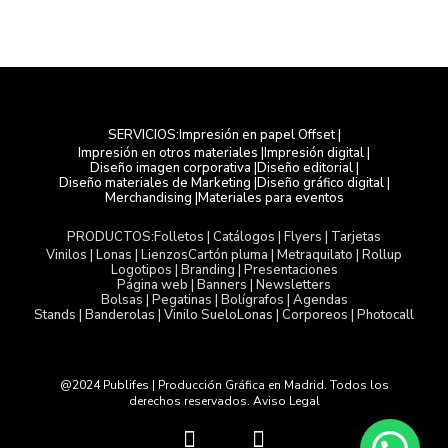
Impresión en papel Offset |
SERVICIOS:
Impresión en otros materiales |
Impresión digital |
Diseño imagen corporativa |
Diseño editorial |
Diseño materiales de Marketing |
Diseño gráfico digital |
Merchandising |
Materiales para eventos
Folletos | Catálogos | Flyers | Tarjetas
PRODUCTOS:
Vinilos | Lonas | Lienzos
Cartón pluma | Metraquilato | Rollup
Logotipos | Branding | Presentaciones
Página web | Banners | Newsletters
Bolsas | Pegatinas | Bolígrafos | Agendas
Stands | Banderolas | Vinilo Suelo
Lonas | Corporeos | Photocall
@2024 Publifes | Producción Gráfica en Madrid. Todos los
derechos reservados. Aviso Legal
T
L