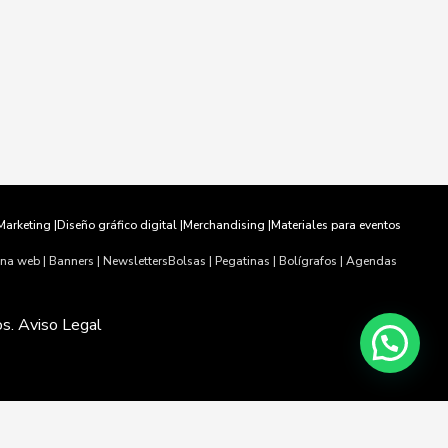
Marketing |
Diseño gráfico digital |
Merchandising |
Materiales para eventos
na web | Banners | Newsletters
Bolsas | Pegatinas | Bolígrafos | Agendas
s. Aviso Legal
ue estás de
ACEPTAR