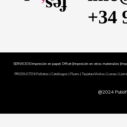
+34 
SERVICIOS:
Impresión en papel Offset |
Impresión en otros materiales |
Impr
PRODUCTOS:
Folletos | Catálogos | Flyers | Tarjetas
Vinilos | Lonas | Lien
@2024 Publife
Usamos cookies para asegurar que te damos la mejor experienci
acuerdo con ello.
|
Política de Privacidad
Política de Cookies