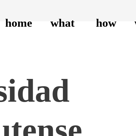
home
what
how
sidad
tense