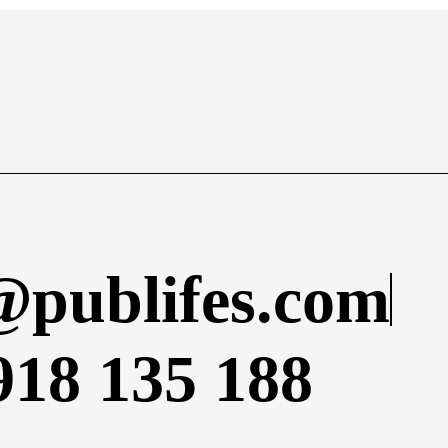
@publifes.com
918 135 188