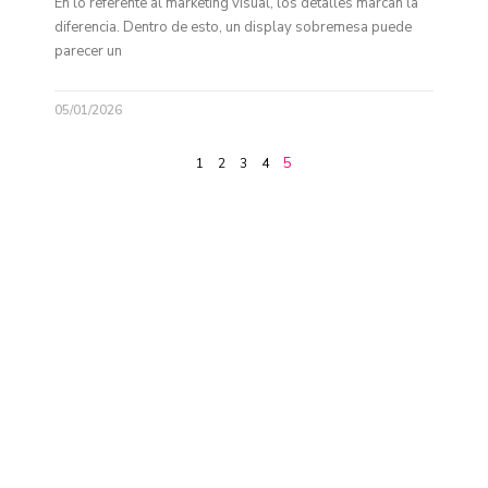
En lo referente al marketing visual, los detalles marcan la
diferencia. Dentro de esto, un display sobremesa puede
parecer un
05/01/2026
5
1
2
3
4