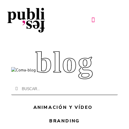
Ir
al
contenido
blog
Buscar
Buscar
ANIMACIÓN Y VÍDEO
BRANDING