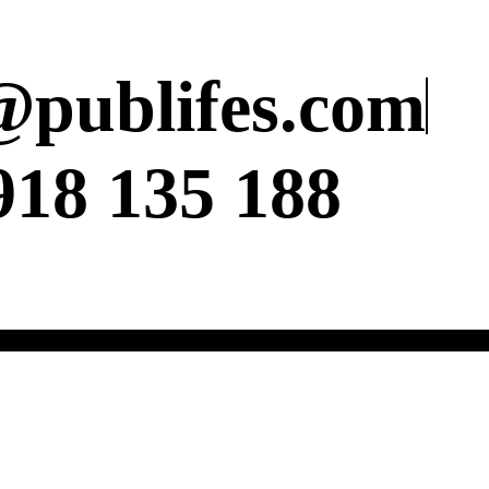
@publifes.com
918 135 188
esión digital |
Diseño imagen corporativa |
Diseño editorial |
Diseño materiales de 
zos
Cartón pluma | Metraquilato | Rollup
Logotipos | Branding | Presentaciones
Pági
Stands | Banderolas | Vinilo Suelo
Lonas | Corporeos | Photocall
s | Producción Gráfica en Madrid. Todos los derechos reservado