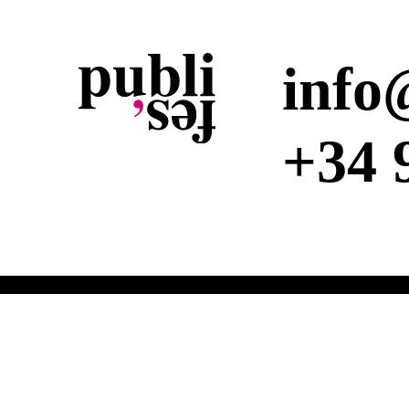
info
+34 
SERVICIOS:
Impresión en papel Offset |
Impresión en otros materiales |
Impr
PRODUCTOS:
Folletos | Catálogos | Flyers | Tarjetas
Vinilos | Lonas | Lien
@2024 Publife