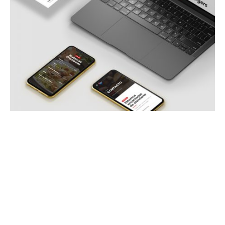
Web Frisbee
Diseño web responsive para restaurante Frisbee.
Frisbee
es un restaurante americano especializado en
hamburguesas.