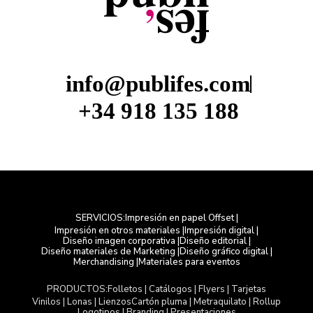
info@publifes.com
+34 918 135 188
Impresión en papel Offset |
SERVICIOS:
Impresión en otros materiales |
Impresión digital |
Diseño imagen corporativa |
Diseño editorial |
Diseño materiales de Marketing |
Diseño gráfico digital |
Merchandising |
Materiales para eventos
Folletos | Catálogos | Flyers | Tarjetas
PRODUCTOS:
Vinilos | Lonas | Lienzos
Cartón pluma | Metraquilato | Rollup
Logotipos | Branding | Presentaciones