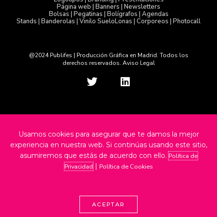
Página web | Banners | Newsletters
Bolsas | Pegatinas | Bolígrafos | Agendas
Stands | Banderolas | Vinilo Suelo
Lonas | Corporeos | Photocall
@2024 Publifes | Producción Gráfica en Madrid. Todos los
derechos reservados. Aviso Legal
T
L
w
i
i
n
t
k
t
e
e
d
Usamos cookies para asegurar que te damos la mejor
r
i
experiencia en nuestra web. Si continúas usando este sitio,
n
asumiremos que estás de acuerdo con ello.
Política de
|
Privacidad
Política de Cookies
ACEPTAR