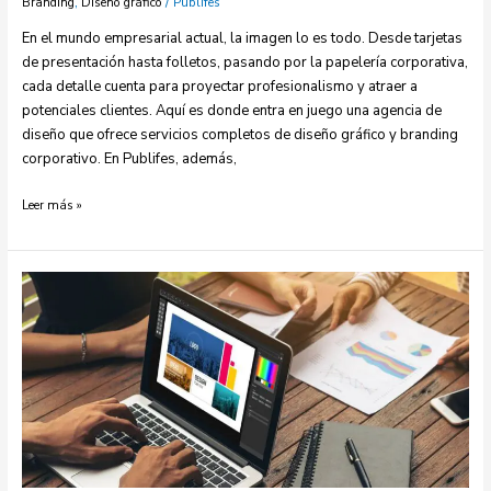
,
/
Branding
Diseño gráfico
Publifes
En el mundo empresarial actual, la imagen lo es todo. Desde tarjetas
de presentación hasta folletos, pasando por la papelería corporativa,
cada detalle cuenta para proyectar profesionalismo y atraer a
potenciales clientes. Aquí es donde entra en juego una agencia de
diseño que ofrece servicios completos de diseño gráfico y branding
corporativo. En Publifes, además,
Leer más »
Maximizando
el
impacto
empresarial
con
el
Diseño
Gráfico
Corporativo