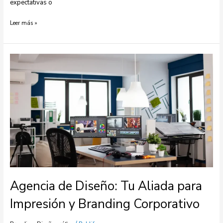
expectativas o
Leer más »
Agencia
de
Diseño:
Tu
Aliada
para
Impresión
y
Branding
Corporativo
Agencia de Diseño: Tu Aliada para
Impresión y Branding Corporativo