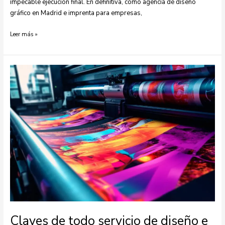
impecable ejecución final. En definitiva, como agencia de diseño
gráfico en Madrid e imprenta para empresas,
Leer más »
Claves
de
todo
servicio
de
diseño
e
impresión
para
tu
empresa
Claves de todo servicio de diseño e