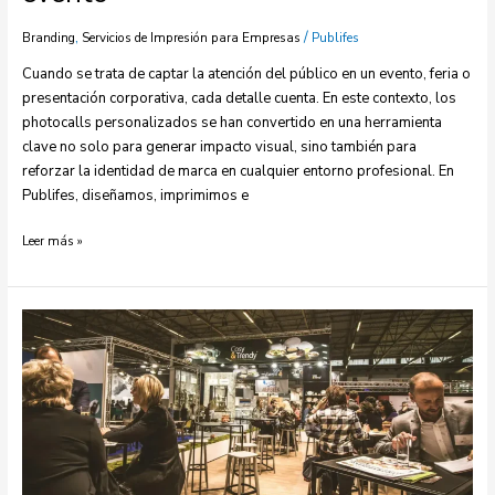
,
/
Branding
Servicios de Impresión para Empresas
Publifes
Cuando se trata de captar la atención del público en un evento, feria o
presentación corporativa, cada detalle cuenta. En este contexto, los
photocalls personalizados se han convertido en una herramienta
clave no solo para generar impacto visual, sino también para
reforzar la identidad de marca en cualquier entorno profesional. En
Publifes, diseñamos, imprimimos e
Leer más »
Decoración
de
stands:
Haz
que
tu
marca
destaque
en
ferias
y
eventos