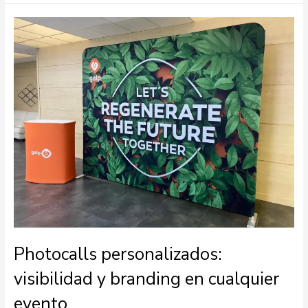
Photocalls
personalizados:
visibilidad
y
branding
en
cualquier
evento
Photocalls personalizados:
visibilidad y branding en cualquier
evento