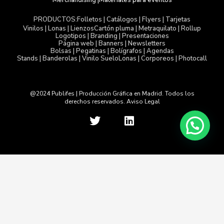
Merchandising |
Materiales para eventos
Folletos | Catálogos | Flyers | Tarjetas
PRODUCTOS:
Vinilos | Lonas | Lienzos
Cartón pluma | Metraquilato | Rollup
Logotipos | Branding | Presentaciones
Página web | Banners | Newsletters
Bolsas | Pegatinas | Bolígrafos | Agendas
Stands | Banderolas | Vinilo Suelo
Lonas | Corporeos | Photocall
@2024 Publifes | Producción Gráfica en Madrid. Todos los
derechos reservados. Aviso Legal
T
L
w
i
i
n
t
k
t
e
e
d
Usamos cookies para asegurar que te damos la mejor
r
i
experiencia en nuestra web. Si continúas usando este sitio,
n
asumiremos que estás de acuerdo con ello.
Política de
|
Privacidad
Política de Cookies