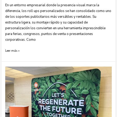
En un entorno empresarial donde la presencia visual marca la
diferencia, los roll ups personalizados se han consolidado como uno
de los soportes publicitarios más versátiles y rentables. Su
estructura ligera, su montaje rápido y su capacidad de
personalización los convierten en una herramienta imprescindible
para ferias, congresos, puntos de venta o presentaciones
corporativas. Como
Leer más »
Photocall
para
eventos:
visibilidad
de
marca
e
impacto
en
cada
imagen