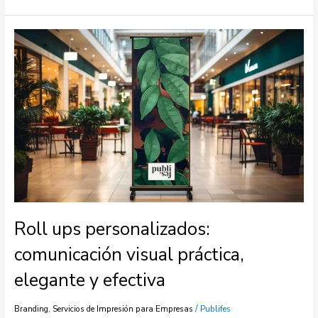
Roll
ups
personalizados:
comunicación
visual
práctica,
elegante
y
efectiva
Roll ups personalizados:
comunicación visual práctica,
elegante y efectiva
,
/
Branding
Servicios de Impresión para Empresas
Publifes