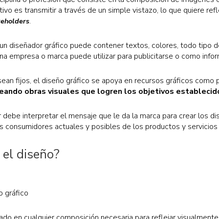
tivo es transmitir a través de un simple vistazo, lo que quiere r
.
keholders
n diseñador gráfico puede contener textos, colores, todo tipo d
na empresa o marca puede utilizar para publicitarse o como inform
ean fijos, el diseño gráfico se apoya en recursos gráficos como pl
eando obras visuales que logren los objetivos establecid
 debe interpretar el mensaje que le da la marca para crear los 
os consumidores actuales y posibles de los productos y servicios
 el diseño?
izado en cualquier composición necesaria para reflejar visualmente