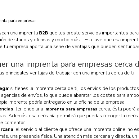
scan una imprenta
que les preste servicios importantes par
B2B
ción de stands y oficinas y mucho más… Es clave que esa imprent
e tu empresa aporta una serie de ventajas que pueden ser funda
ner una imprenta para empresas cerca 
s principales ventajas de trabajar con una imprenta cerca de ti:
rega
: si tienes la imprenta cerca de ti, los envíos de los product
de agencias de envíos, lo que puede abaratar los costes para amb
opia imprenta podría entregarlo en la oficina de la empresa.
encias
: teniendo una
cerca, ésta podrá 
imprenta para empresas
ias. Además, esa cercanía permitirá que puedas recoger la mercan
e comentar.
ercana
: el servicio al cliente que ofrece una imprenta online, no
más, una presencia física. Una atención más cercana y directa, u