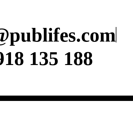
@publifes.com
918 135 188
esión digital |
Diseño imagen corporativa |
Diseño editorial |
Diseño materiales de 
zos
Cartón pluma | Metraquilato | Rollup
Logotipos | Branding | Presentaciones
Pági
Stands | Banderolas | Vinilo Suelo
Lonas | Corporeos | Photocall