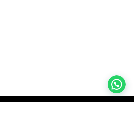
Marketing |
Diseño gráfico digital |
Merchandising |
Materiales para eventos
na web | Banners | Newsletters
Bolsas | Pegatinas | Bolígrafos | Agendas