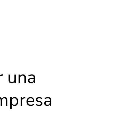
r una
empresa