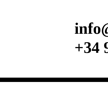
info
+34 
SERVICIOS:
Impresión en papel Offset |
Impresión en otros materiales |
Impr
PRODUCTOS:
Folletos | Catálogos | Flyers | Tarjetas
Vinilos | Lonas | Lien