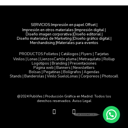
Impresión en papel Offset |
SERVICIOS:
Impresión en otros materiales |
Impresión digital |
Diseño imagen corporativa |
Diseño editorial |
Diseño materiales de Marketing |
Diseño gráfico digital |
Merchandising |
Materiales para eventos
Folletos | Catálogos | Flyers | Tarjetas
PRODUCTOS:
Vinilos | Lonas | Lienzos
Cartón pluma | Metraquilato | Rollup
Logotipos | Branding | Presentaciones
Página web | Banners | Newsletters
Bolsas | Pegatinas | Bolígrafos | Agendas
Stands | Banderolas | Vinilo Suelo
Lonas | Corporeos | Photocall
@2024 Publifes | Producción Gráfica en Madrid. Todos los
derechos reservados. Aviso Legal
T
L
¡Hola! :)
w
i
i
n