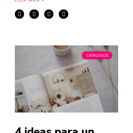
LEER MÁS »
Página
Página
CATÁLOGOS
4 ideas para un