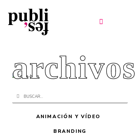
Ir
al
contenido
archivos
Buscar
Buscar
ANIMACIÓN Y VÍDEO
BRANDING